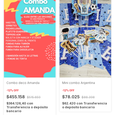
Combo deco Amanda
Mini combo Argentina
-
12
%
OFF
-
12
%
OFF
$455.158
$78.025
$515.659
$88.398
$364.126,40
con
$62.420
con
Transferencia
Transferencia o depósito
o depósito bancario
bancario