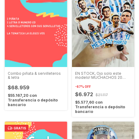
Combo piñata & servilleteros
EN STOCK, Ojo solo este
& letra
modelo! MUCHACHOS 20
toppers de 6 cm + palito.
tematica Muchachos EN
$68.959
-
67
%
OFF
STOCK
$6.972
$21.117
$55.167,20
con
Transferencia o depósito
$5.577,60
con
bancario
Transferencia o depósito
bancario
GRATIS