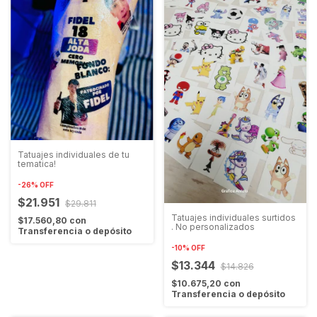
Tatuajes individuales de tu
tematica!
-
26
%
OFF
$21.951
$29.811
Tatuajes individuales surtidos
$17.560,80
con
. No personalizados
Transferencia o depósito
-
10
%
OFF
$13.344
$14.826
$10.675,20
con
Transferencia o depósito