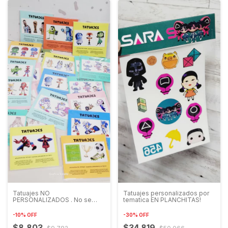
Tatuajes NO
Tatuajes personalizados por
PERSONALIZADOS . No se
tematica EN PLANCHITAS!
elije la tematica
-
10
%
OFF
-
30
%
OFF
$8.803
$34.819