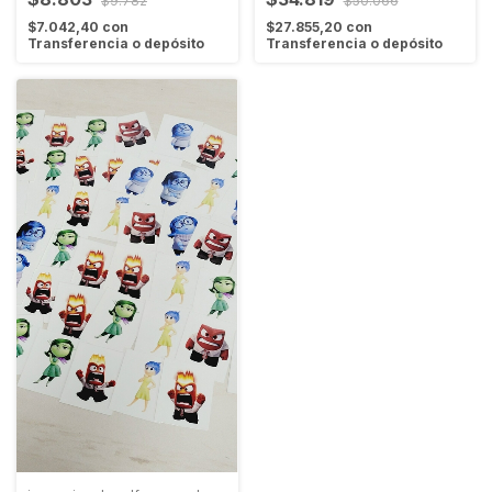
$9.782
$50.066
$7.042,40
con
$27.855,20
con
Transferencia o depósito
Transferencia o depósito